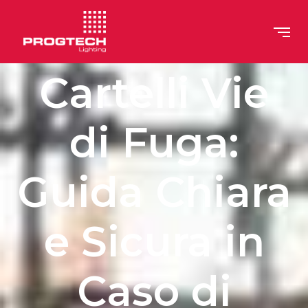
>
Cartelli Vie
di Fuga:
Guida Chiara
e Sicura in
Caso di