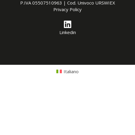
P.IVA 05507510963 | Cod. Univoco URSWIEX
Privacy Policy
Linkedin
Italiano