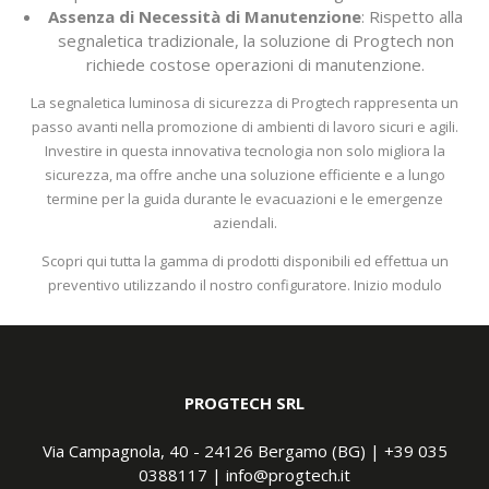
Assenza di Necessità di Manutenzione
: Rispetto alla
segnaletica tradizionale, la soluzione di Progtech non
richiede costose operazioni di manutenzione.
La segnaletica luminosa di sicurezza di Progtech rappresenta un
passo avanti nella promozione di ambienti di lavoro sicuri e agili.
Investire in questa innovativa tecnologia non solo migliora la
sicurezza, ma offre anche una soluzione efficiente e a lungo
termine per la guida durante le evacuazioni e le emergenze
aziendali.
Scopri qui tutta la
gamma di prodotti
disponibili ed effettua un
preventivo utilizzando il nostro
configuratore
. Inizio modulo
PROGTECH SRL
Via Campagnola, 40 - 24126 Bergamo (BG) |
+39 035
0388117
|
info@progtech.it