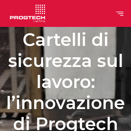
>
Cartelli di
sicurezza sul
lavoro:
l’innovazione
di Progtech